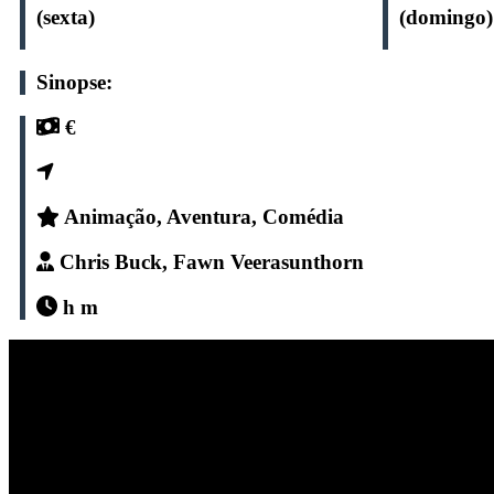
(sexta)
(domingo)
Sinopse:
€
Animação, Aventura, Comédia
Chris Buck, Fawn Veerasunthorn
h m