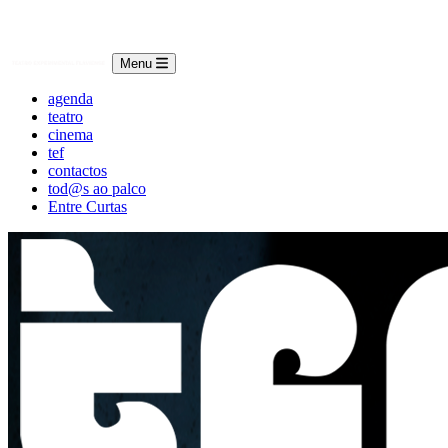
Menu
agenda
teatro
cinema
tef
contactos
tod@s ao palco
Entre Curtas